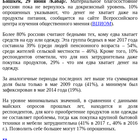
Бишкек, 29 июня /Кабар/.
Материальное благосостояние
россиян пока не вернулось на докризисный уровень. 10%
опрошенных указывают, что денег не хватает даже на
продукты питания, сообщается на сайте Всероссийского
центра изучения общественного мнения (
ВЦИОМ
).
Более 80% россиян считают бедными тех, кому едва хватает
средств на еду или одежду. Эта группа бедных в мае 2017 года
составила 39% (среди людей пенсионного возраста – 54%,
среди жителей сельской местности – 46%). Кроме того, 10%
респондентов отметили, что для них затруднительна даже
покупка продуктов, 29% - что им едва хватает денег на
одежду.
За аналогичные периоды последних лет выше эта суммарная
доля была только в мае 2009 года (41%), а минимум был
зафиксирован в мае 2014 года (19%).
На уровне минимальных значений, в сравнении с данными
майских опросов прошлых лет, находится и доля
респондентов, для кого приобретение продуктов или одежды
не составляет проблемы, тогда как покупка крупной бытовой
техники и мебели затруднительна (41% в 2017 г., 40% в 2016
г.). Позволить себе большее могут 17% опрошенных.