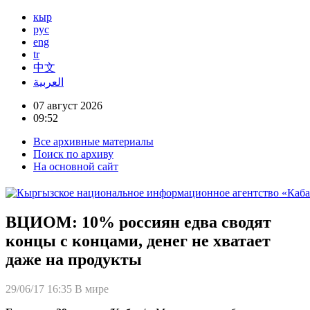
кыр
рус
eng
tr
中文
العربية
07 август 2026
09:52
Все архивные материалы
Поиск по архиву
На основной сайт
ВЦИОМ: 10% россиян едва сводят
концы с концами, денег не хватает
даже на продукты
29/06/17 16:35
В мире