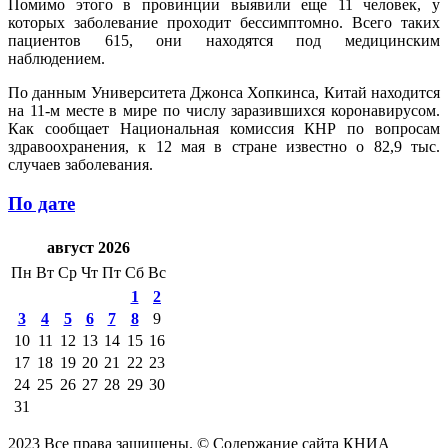
Помимо этого в провинции выявили еще 11 человек, у
которых заболевание проходит бессимптомно. Всего таких
пациентов 615, они находятся под медицинским
наблюдением.
По данным Университета Джонса Хопкинса, Китай находится
на 11-м месте в мире по числу заразившихся коронавирусом.
Как сообщает Национальная комиссия КНР по вопросам
здравоохранения, к 12 мая в стране известно о 82,9 тыс.
случаев заболевания.
По дате
август 2026
Пн
Вт
Ср
Чт
Пт
Сб
Вс
1
2
3
4
5
6
7
8
9
10
11
12
13
14
15
16
17
18
19
20
21
22
23
24
25
26
27
28
29
30
31
2023 Все права защищены. © Содержание сайта КНИА