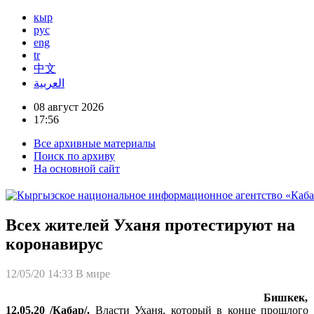
кыр
рус
eng
tr
中文
العربية
08 август 2026
17:56
Все архивные материалы
Поиск по архиву
На основной сайт
Всех жителей Уханя протестируют на
коронавирус
12/05/20 14:33
В мире
Бишкек,
12.05.20 /Кабар/.
Власти Уханя, который в конце прошлого