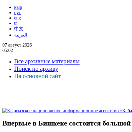
кыр
рус
eng
tr
中文
العربية
07 август 2026
05:02
Все архивные материалы
Поиск по архиву
На основной сайт
Впервые в Бишкеке состоится большой 