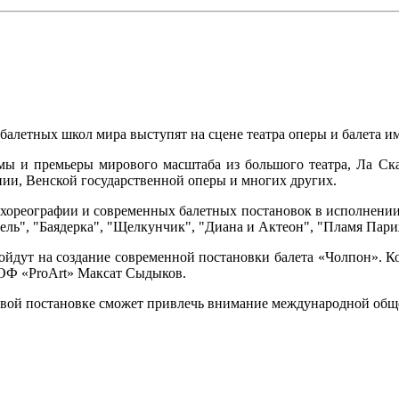
алетных школ мира выступят на сцене театра оперы и балета и
имы и премьеры мирового масштаба из большого театра, Ла С
нии, Венской государственной оперы и многих других.
 хореографии и современных балетных постановок в исполнени
зель", "Баядерка", "Щелкунчик", "Диана и Актеон", "Пламя Пар
ойдут на создание современной постановки балета «Чолпон». К
р ОФ «ProArt» Максат Сыдыков.
овой постановке сможет привлечь внимание международной обще