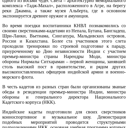
одного из восьми чудес Света – архитектурно мемориального
комплекса «Тадж-Махал», расположенного в Агре, на берегу
реки Джамна, а также музея Альберта, где в основном
экспонируется древнее оружие и амуниция.
Во время поездки воспитанники КНВЛ познакомились со
своими сверстниками-кадетами из Непала, Бутана, Бангладеш,
Шри-Ланки, Вьетнама, Сингапура, Мальдивских островов,
России и Казахстана. Более ста участников этого слета
проходили тренировки по строевой подготовке к параду,
приуроченному ко Дню независимости Индии с участием
премьер-министра страны Нарендры Моди, министра
обороны Нирмалы Ситхараман – первой женщины, занявшей
столь высокий пост в правительстве, и рядом других
высокопоставленных офицеров индийской армии и военно-
морского флота.
В честь кадетов из разных стран были организованы званые
обеды в резиденции премьер-министра Индии, министра
обороны и генерального директора Национального
Кадетского корпуса (НКК).
Индийские кадеты подготовили для своих сверстников
конноспортивное и музыкальное шоу. Демонстрация
подобных мероприятий проводится структурными
подразделениями НКК, основная учебная программа которых