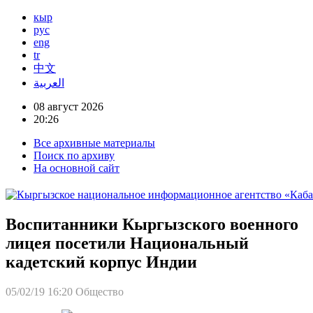
кыр
рус
eng
tr
中文
العربية
08 август 2026
20:26
Все архивные материалы
Поиск по архиву
На основной сайт
Воспитанники Кыргызского военного
лицея посетили Национальный
кадетский корпус Индии
05/02/19 16:20
Общество