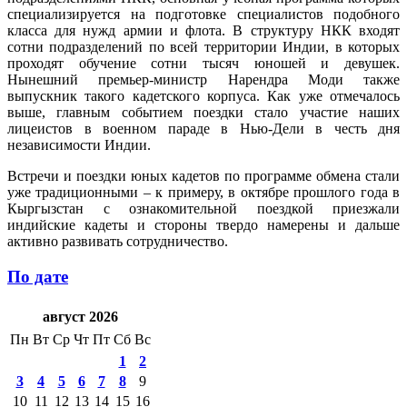
специализируется на подготовке специалистов подобного
класса для нужд армии и флота. В структуру НКК входят
сотни подразделений по всей территории Индии, в которых
проходят обучение сотни тысяч юношей и девушек.
Нынешний премьер-министр Нарендра Моди также
выпускник такого кадетского корпуса. Как уже отмечалось
выше, главным событием поездки стало участие наших
лицеистов в военном параде в Нью-Дели в честь дня
независимости Индии.
Встречи и поездки юных кадетов по программе обмена стали
уже традиционными – к примеру, в октябре прошлого года в
Кыргызстан с ознакомительной поездкой приезжали
индийские кадеты и стороны твердо намерены и дальше
активно развивать сотрудничество.
По дате
август 2026
Пн
Вт
Ср
Чт
Пт
Сб
Вс
1
2
3
4
5
6
7
8
9
10
11
12
13
14
15
16