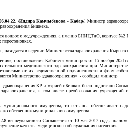
6.04.22. /Индира Камчыбекова - Кабар/.
Министр здравоохр
дравоохранения Бишкека.
лся вопрос о медучреждениях, а именно БНИЦТиО, корпусе №2 Г
х перестановках.
дь, находятся в ведении Министерства здравоохранения Кыргызс
нения», постановления Кабинета министров от 15 ноября 2021
зательного медицинского здравоохранения при Министерстве з
независимо от их ведомственной подчиненности и форм собс
ляется Министерство здравоохранения», - сообщил министр.
 здравоохранения КР и мэрией г.Бишкек было подписано Соглаш
здравоохранения, в том числе преобразования учреждений и
ь муниципального имущества, то есть она обеспечивает на
 как собственник муниципального имущества.
 п.2.8 вышеуказанного Соглашения от 10 мая 2017 года, полно
улучшение качества медицинского обслуживания населения.