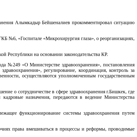
анения Алымкадыр Бейшеналиев прокомментировал ситуацию
КБ №6, «Госпитале «Микрохирургия глаза», о реорганизациях,
кой Республики на основании законодательства КР.
года №249 «О Министерстве здравоохранения», постановления
дравоохранения», регулирование, координация, контроль за
твенности, осуществляются уполномоченным государственным
ение о сотрудничестве в сфере здравоохранения г.Бишкек, где
 кадровые назначения, передаются в ведение Министерства
длежащее функционирование системы здравоохранения путем
мочиях права вмешиваться в процессы и реформы, проводимые