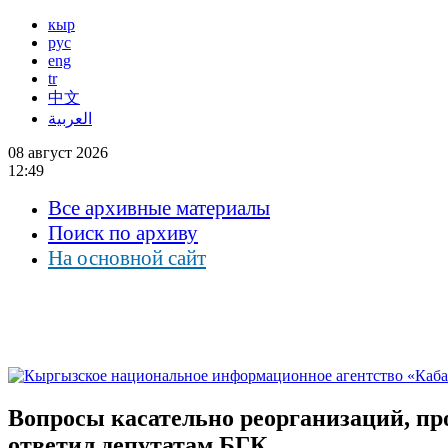
кыр
рус
eng
tr
中文
العربية
08 август 2026
12:49
Все архивные материалы
Поиск по архиву
На основной сайт
Вопросы касательно реорганизаций, пр
ответил депутатам БГК