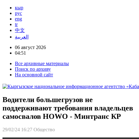
кыр
рус
eng
tr
中文
العربية
06 август 2026
04:51
Все архивные материалы
Поиск по архиву
На основной сайт
Водители большегрузов не
поддерживают требования владельцев
самосвалов HOWO - Минтранс КР
29/02/24 16:27
Общество