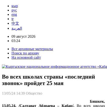
кыр
рус
eng
tr
中文
العربية
09 август 2026
03:24
Все архивные материалы
Поиск по архиву
На основной сайт
Во всех школах страны «последний
звонок» пройдет 25 мая
13/05/24 14:39
Общество
Бишкек,
13.05.24. /Салтанат Абдраева – Кабар/.
Во всех школах