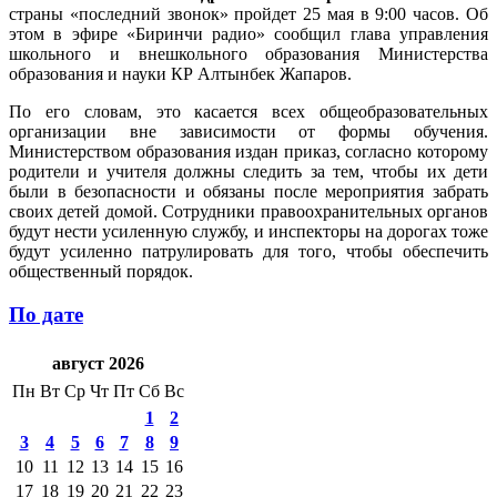
страны «последний звонок» пройдет 25 мая в 9:00 часов. Об
этом в эфире «Биринчи радио» сообщил глава управления
школьного и внешкольного образования Министерства
образования и науки КР Алтынбек Жапаров.
По его словам, это касается всех общеобразовательных
организации вне зависимости от формы обучения.
Министерством образования издан приказ, согласно которому
родители и учителя должны следить за тем, чтобы их дети
были в безопасности и обязаны после мероприятия забрать
своих детей домой. Сотрудники правоохранительных органов
будут нести усиленную службу, и инспекторы на дорогах тоже
будут усиленно патрулировать для того, чтобы обеспечить
общественный порядок.
По дате
август 2026
Пн
Вт
Ср
Чт
Пт
Сб
Вс
1
2
3
4
5
6
7
8
9
10
11
12
13
14
15
16
17
18
19
20
21
22
23