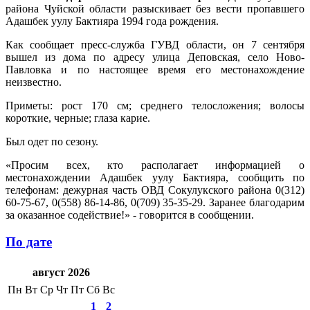
района Чуйской области разыскивает без вести пропавшего
Адашбек уулу Бактияра 1994 года рождения.
Как сообщает пресс-служба ГУВД области, он 7 сентября
вышел из дома по адресу улица Деповская, село Ново-
Павловка и по настоящее время его местонахождение
неизвестно.
Приметы: рост 170 см; среднего телосложения; волосы
короткие, черные; глаза карие.
Был одет по сезону.
«Просим всех, кто располагает информацией о
местонахождении Адашбек уулу Бактияра, сообщить по
телефонам: дежурная часть ОВД Сокулукского района 0(312)
60-75-67, 0(558) 86-14-86, 0(709) 35-35-29. Заранее благодарим
за оказанное содействие!» - говорится в сообщении.
По дате
август 2026
Пн
Вт
Ср
Чт
Пт
Сб
Вс
1
2