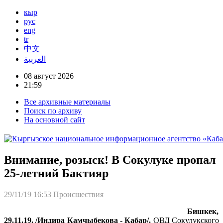
кыр
рус
eng
tr
中文
العربية
08 август 2026
21:59
Все архивные материалы
Поиск по архиву
На основной сайт
Внимание, розыск! В Сокулуке пропал
25-летний Бактияр
29/11/19 16:53
Происшествия
Бишкек,
29.11.19. /Индира Камчыбекова - Кабар/.
ОВД Сокулукского