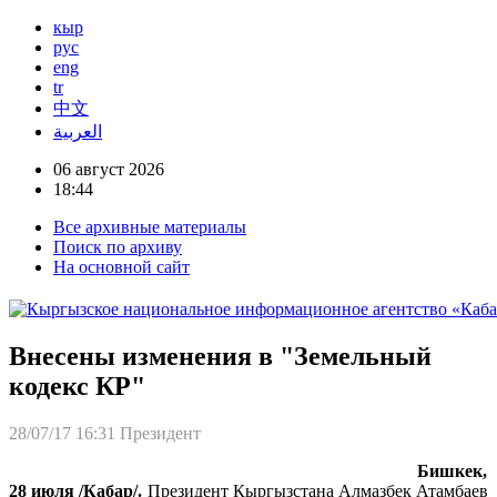
кыр
рус
eng
tr
中文
العربية
06 август 2026
18:44
Все архивные материалы
Поиск по архиву
На основной сайт
Внесены изменения в "Земельный
кодекс КР"
28/07/17 16:31
Президент
Бишкек,
28 июля /Кабар/.
Президент Кыргызстана Алмазбек Атамбаев