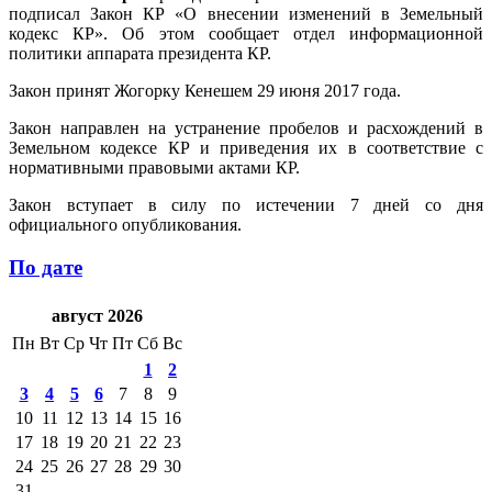
подписал Закон КР «О внесении изменений в Земельный
кодекс КР». Об этом сообщает отдел информационной
политики аппарата президента КР.
Закон принят Жогорку Кенешем 29 июня 2017 года.
Закон направлен на устранение пробелов и расхождений в
Земельном кодексе КР и приведения их в соответствие с
нормативными правовыми актами КР.
Закон вступает в силу по истечении 7 дней со дня
официального опубликования.
По дате
август 2026
Пн
Вт
Ср
Чт
Пт
Сб
Вс
1
2
3
4
5
6
7
8
9
10
11
12
13
14
15
16
17
18
19
20
21
22
23
24
25
26
27
28
29
30
31