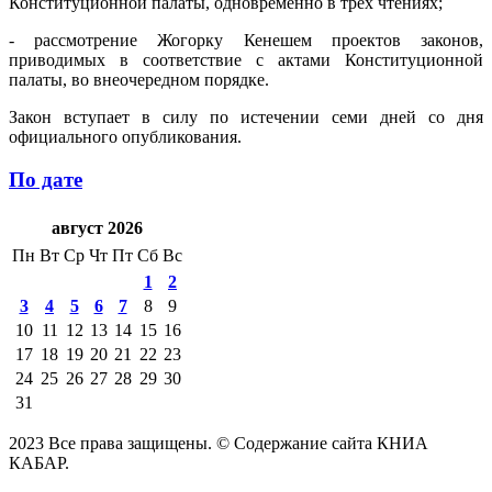
Конституционной палаты, одновременно в трех чтениях;
- рассмотрение Жогорку Кенешем проектов законов,
приводимых в соответствие с актами Конституционной
палаты, во внеочередном порядке.
Закон вступает в силу по истечении семи дней со дня
официального опубликования.
По дате
август 2026
Пн
Вт
Ср
Чт
Пт
Сб
Вс
1
2
3
4
5
6
7
8
9
10
11
12
13
14
15
16
17
18
19
20
21
22
23
24
25
26
27
28
29
30
31
2023 Все права защищены. © Содержание сайта КНИА
КАБАР.