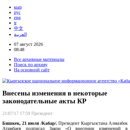
кыр
рус
eng
tr
中文
العربية
07 август 2026
08:48
Все архивные материалы
Поиск по архиву
На основной сайт
Внесены изменения в некоторые
законодательные акты КР
21/07/17 17:59
Президент
Бишкек, 21 июля /Кабар/.
Президент Кыргызстана Алмазбек
Атамбаев подписал Закон «О внесении изменений в