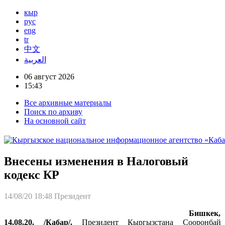
кыр
рус
eng
tr
中文
العربية
06 август 2026
15:43
Все архивные материалы
Поиск по архиву
На основной сайт
Внесены изменения в Налоговый
кодекс КР
14/08/20 18:48
Президент
Бишкек,
14.08.20. /Кабар/.
Президент Кыргызстана Сооронбай