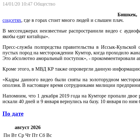
14/01/20 10:47
Общество
Бишкек, 1
соцсетях
, где в горах стоит много людей и слышен плач.
В мессенджерах неизвестные распространили видео с аудиофа
якобы едят китайцы».
Пресс-служба полпредства правительства в Иссык-Кульской
пустых пород на месторождении Кумтор, когда проходило жана
Это абсолютно аморальный поступок», - прокомментировали аг
Кроме этого, в МВД КР также опровергли данную информацию
«Кадры данного видео были сняты на золоторудном месторож
оползня. В настоящее время сотрудниками милиции предприни
Напомним, что 1 декабря 2019 года на Кумторе пропали двое
искали 40 дней и 9 января вернулись на базу. 10 января по ни
По дате
август 2026
Пн
Вт
Ср
Чт
Пт
Сб
Вс