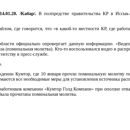
4.01.20. /Кабар/.
В полпредстве правительства КР в Иссык-
йлом, где говорится, что «в какой-то местности КР, где рабо
 области официально опровергает данную информацию. «Видео
за (поминальная молитва). Кто-то воспользовался видео и распр
ентству в пресс-службе.
.
дении Кумтор, где 10 января прочли поминальную молитву по
маются все необходимые меры для установления источника рас
 работников компании «Кумтор Голд Компани» при оползне отвал
м была прочитана поминальная молитва.