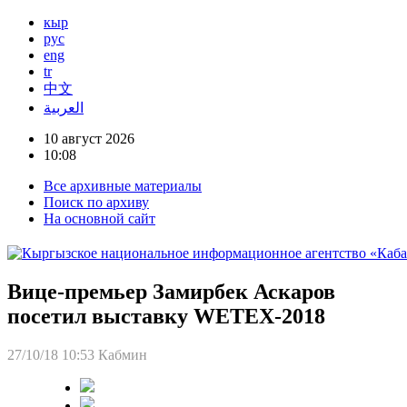
кыр
рус
eng
tr
中文
العربية
10 август 2026
10:08
Все архивные материалы
Поиск по архиву
На основной сайт
Вице-премьер Замирбек Аскаров
посетил выставку WETEX-2018
27/10/18 10:53
Кабмин