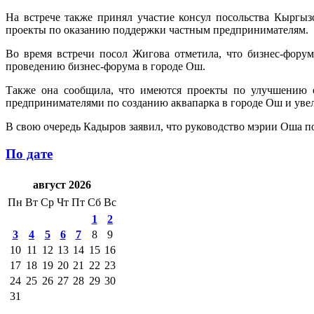
На встрече также принял участие консул посольства Кыргы
проекты по оказанию поддержки частным предпринимателям.
Во время встречи посол Жигова отметила, что бизнес-фор
проведению бизнес-форума в городе Ош.
Также она сообщила, что имеются проекты по улучшению о
предпринимателями по созданию аквапарка в городе Ош и уве
В свою очередь Кадыров заявил, что руководство мэрии Оша п
По дате
август 2026
Пн
Вт
Ср
Чт
Пт
Сб
Вс
1
2
3
4
5
6
7
8
9
10
11
12
13
14
15
16
17
18
19
20
21
22
23
24
25
26
27
28
29
30
31