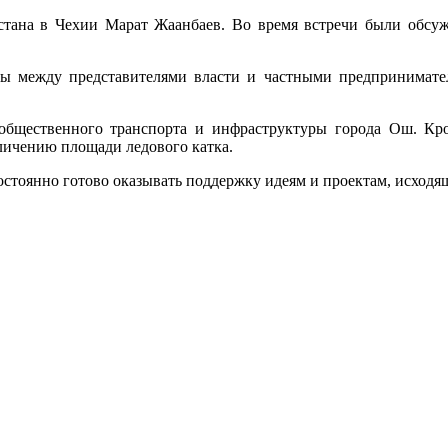
зстана в Чехии Марат Жаанбаев. Во время встречи были обсуж
умы между представителями власти и частными предпринимат
бщественного транспорта и инфраструктуры города Ош. Кром
личению площади ледового катка.
остоянно готово оказывать поддержку идеям и проектам, исходя