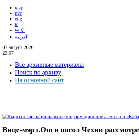
кыр
рус
eng
tr
中文
العربية
07 август 2026
23:07
Все архивные материалы
Поиск по архиву
На основной сайт
Вице-мэр г.Ош и посол Чехии рассмот