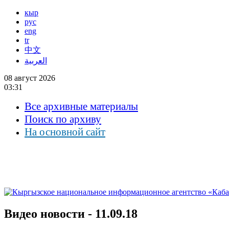
кыр
рус
eng
tr
中文
العربية
08 август 2026
03:31
Все архивные материалы
Поиск по архиву
На основной сайт
Видео новости - 11.09.18