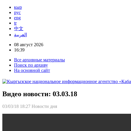
кыр
рус
eng
tr
中文
العربية
08 август 2026
16:39
Все архивные материалы
Поиск по архиву
На основной сайт
Видео новости: 03.03.18
03/03/18 18:27
Новости дня