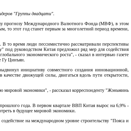
идеров "Группы двадцати".
му прогнозу Международного Валютного Фонда (МВФ), в этом
ым, то этот год станет первым за многолетний период времени,
. В то время люди пессимистично рассматривали перспективы
" под руководством Китая предложил ряд мер для содействия
обального экономического роста", - сказал в интервью газете
те Гу Цинъян.
ыдвинул инициативу совместного создания инновационной,
в качестве движущей силы, двигаться вдоль пути открытости,
ю мировой экономики", - рассказал корреспонденту "Жэньминь
прошлого года. В первом квартале ВВП Китая вырос на 6,9% -
отреть в будущее мировой экономики.
 содействие на международном уровне строительству "Пояса и