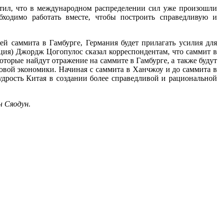
тил, что в международном распределении сил уже произошли
бходимо работать вместе, чтобы построить справедливую и
й саммита в Гамбурге, Германия будет прилагать усилия для
ия) Джордж Цогопулос сказал корреспондентам, что саммит в
торые найдут отражение на саммите в Гамбурге, а также будут
овой экономики. Начиная с саммита в Ханчжоу и до саммита в
удрость Китая в создании более справедливой и рациональной
 Сяодун.