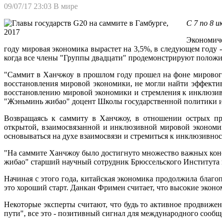
09/07/17 23:03
В мире
С 7 по 8 
Экономиче
году мировая экономика вырастет на 3,5%, в следующем году -
когда все члены "Группы двадцати" продемонстрируют положи
"Саммит в Ханчжоу в прошлом году прошел на фоне мирового
восстановления мировой экономики, не могли найти эффекти
восстановлению мировой экономики и стремления к инклюзивно
"Жэньминь жибао" доцент Школы государственной политики 
Возвращаясь к саммиту в Ханчжоу, в отношении острых п
открытой, взаимосвязанной и инклюзивной мировой экономики
основываться на духе взаимосвязи и стремиться к инклюзивност
"На саммите Ханчжоу было достигнуто множество важных конс
жибао" старший научный сотрудник Брюссельского Института
Начиная с этого года, китайская экономика продолжила благ
это хороший старт. Данкан Фримен считает, что высокие экон
Некоторые эксперты считают, что будь то активное продвиже
пути", все это - позитивный сигнал для международного со