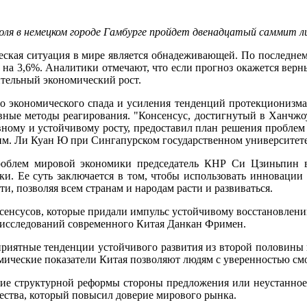
июля в немецком городе Гамбурге пройдет двенадцатый саммит л
ская ситуация в мире является обнадеживающей. По последне
 на 3,6%. Аналитики отмечают, что если прогноз окажется верн
тельный экономический рост.
 экономического спада и усиления тенденций протекционизма
вные методы реагирования. "Консенсус, достигнутый в Ханчжоу
му и устойчивому росту, предоставил план решения проблем гл
им. Ли Куан Ю при Сингапурском государственном университе
роблем мировой экономики председатель КНР Си Цзиньпин в
. Ее суть заключается в том, чтобы использовать инновации 
и, позволяя всем странам и народам расти и развиваться.
енсусов, которые придали импульс устойчивому восстановлени
 исследований современного Китая Данкан Фримен.
оприятные тенденции устойчивого развития из второй половины 
омические показатели Китая позволяют людям с уверенностью см
ние структурной реформы стороны предложения или неустанное
общества, который повысил доверие мирового рынка.