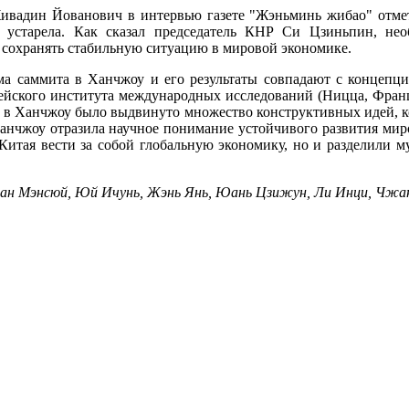
Живадин Йованович в интервью газете "Жэньминь жибао" отме
 устарела. Как сказал председатель КНР Си Цзиньпин, нео
 сохранять стабильную ситуацию в мировой экономике.
ма саммита в Ханчжоу и его результаты совпадают с концепцие
ейского института международных исследований (Ницца, Франц
 в Ханчжоу было выдвинуто множество конструктивных идей, ко
анчжоу отразила научное понимание устойчивого развития мир
 Китая вести за собой глобальную экономику, но и разделили м
ан Мэнсюй, Юй Ичунь, Жэнь Янь, Юань Цзижун, Ли Инци, Чжан