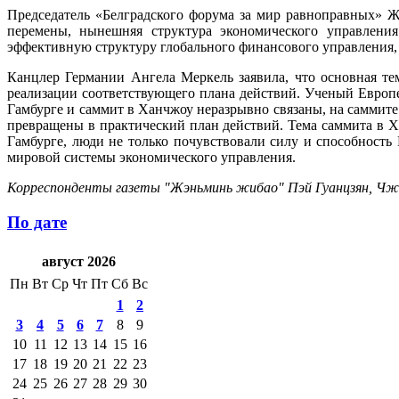
Председатель «Белградского форума за мир равноправных» 
перемены, нынешняя структура экономического управления
эффективную структуру глобального финансового управления,
Канцлер Германии Ангела Меркель заявила, что основная те
реализации соответствующего плана действий. Ученый Европ
Гамбурге и саммит в Ханчжоу неразрывно связаны, на саммите
превращены в практический план действий. Тема саммита в Х
Гамбурге, люди не только почувствовали силу и способность
мировой системы экономического управления.
Корреспонденты газеты "Жэньминь жибао" Пэй Гуанцзян, Чж
По дате
август 2026
Пн
Вт
Ср
Чт
Пт
Сб
Вс
1
2
3
4
5
6
7
8
9
10
11
12
13
14
15
16
17
18
19
20
21
22
23
24
25
26
27
28
29
30