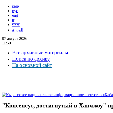
кыр
рус
eng
tr
中文
العربية
07 август 2026
11:50
Все архивные материалы
Поиск по архиву
На основной сайт
"Консенсус, достигнутый в Ханчжоу" п