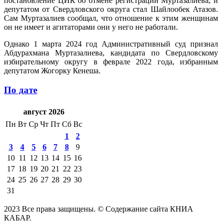
постановление ЦИК об отмене регистрации Муртазалиева, и
депутатом от Свердловского округа стал Шайлообек Атазов.
Сам Муртазалиев сообщал, что отношение к этим женщинам
он не имеет и агитаторами они у него не работали.
Однако 1 марта 2024 год Административный суд признал
Абдурахмана Муртазалиева, кандидата по Свердловскому
избирательному округу в феврале 2022 года, избранным
депутатом Жогорку Кенеша.
По дате
август 2026
Пн
Вт
Ср
Чт
Пт
Сб
Вс
1
2
3
4
5
6
7
8
9
10
11
12
13
14
15
16
17
18
19
20
21
22
23
24
25
26
27
28
29
30
31
2023 Все права защищены. © Содержание сайта КНИА
КАБАР.