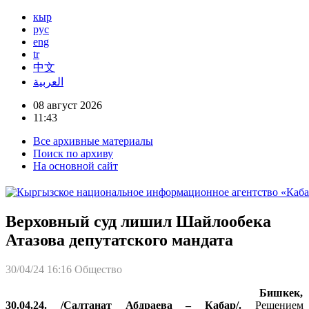
кыр
рус
eng
tr
中文
العربية
08 август 2026
11:43
Все архивные материалы
Поиск по архиву
На основной сайт
Верховный суд лишил Шайлообека
Атазова депутатского мандата
30/04/24 16:16
Общество
Бишкек,
30.04.24. /Салтанат Абдраева – Кабар/.
Решением