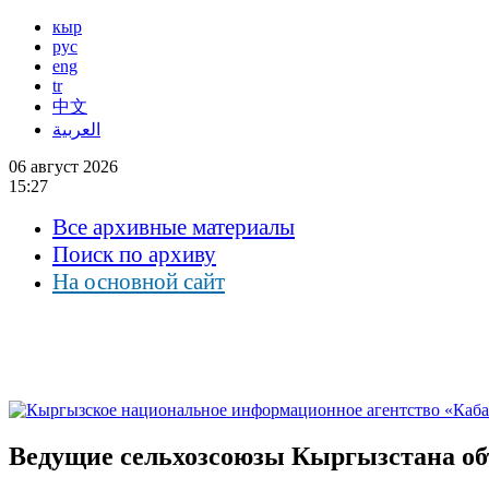
кыр
рус
eng
tr
中文
العربية
06 август 2026
15:27
Все архивные материалы
Поиск по архиву
На основной сайт
Ведущие сельхозсоюзы Кыргызстана об