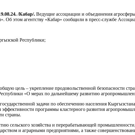
9.08.24. /Кабар/.
Ведущие ассоциации и объединения агросфе
ы». Об этом агентству «Кабар» сообщили в пресс-службе Ассоц
ргызской Республики;
бщую цель – укрепление продовольственной безопасности стра
 Республики «О мерах по дальнейшему развитию агропромышленн
государственной задачи по обеспечению населения Кыргызстан
я эффективности программы кластерного развития агропромышл
ти страны.
итию сельского хозяйства и перерабатывающей промышленности
дарством и аграрными предприятиями, а также совершенствован