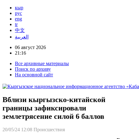
кыр
рус
eng
tr
中文
العربية
06 август 2026
21:16
Все архивные материалы
Поиск по архиву
На основной сайт
Вблизи кыргызско-китайской
границы зафиксировали
землетрясение силой 6 баллов
20/05/24 12:08
Происшествия