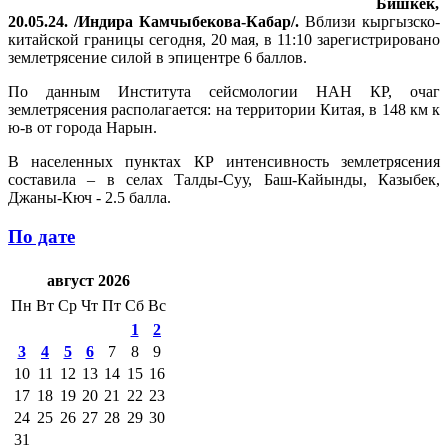
Бишкек,
20.05.24. /Индира Камчыбекова-Кабар/.
Вблизи кыргызско-
китайской границы сегодня, 20 мая, в 11:10 зарегистрировано
землетрясение силой в эпицентре 6 баллов.
По данным Института сейсмологии НАН КР, очаг
землетрясения располагается: на территории Китая, в 148 км к
ю-в от города Нарын.
В населенных пунктах КР интенсивность землетрясения
составила – в селах Талды-Суу, Баш-Кайынды, Казыбек,
Джаны-Кюч - 2.5 балла.
По дате
август 2026
Пн
Вт
Ср
Чт
Пт
Сб
Вс
1
2
3
4
5
6
7
8
9
10
11
12
13
14
15
16
17
18
19
20
21
22
23
24
25
26
27
28
29
30
31