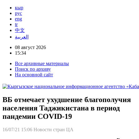
кыр
рус
eng
tr
中文
العربية
08 август 2026
15:34
Все архивные материалы
Поиск по архиву
На основной сайт
ВБ отмечает ухудшение благополучия
населения Таджикистана в период
пандемии COVID-19
16/07/21 15:06
Новости стран ЦА