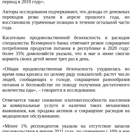
период в 2019 году».
Авторы исследования подчеркивают, что доходы от денежных
переводов резко упали в апреле прошлого года, но
восстановили утраченные позиции в течение остальной части
года.
Касательно продовольственной безопасность и расходов
специалисты Всемирного банка отмечают резкое сокращение
потребления продуктов питания в республике в 2020 году:
более 35% домохозяйств указали, что в мае и июне смогли
кормить своих детей менее трех раз в день.
«Общая продовольственная безопасность ухудшилась во
время пика кризиса по целому ряду показателей: растет число
людей, сообщающих о голоде, сокращении разнообразия
питания и беспокойстве по поводу получения достаточного
количества еды», – говорится в исследовании.
Отмечается также снижение платежеспособности населения
за коммунальные услуги и наличии таких механизмах
выживания, как продажа активов и сокращение расходов на
медицинское обслуживание.
«Менее 1% респондентов указали на отсутствие запасов
продовольствия в январе 2021 года, по сравнению с 10% в мае