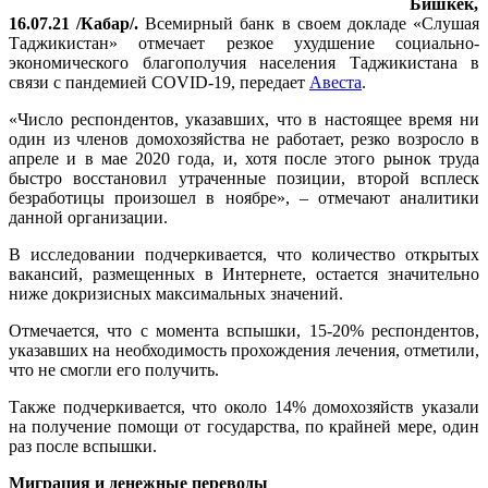
Бишкек,
16.07.21 /Кабар/.
Всемирный банк в своем докладе «Слушая
Таджикистан» отмечает резкое ухудшение социально-
экономического благополучия населения Таджикистана в
связи с пандемией COVID-19, передает
Авеста
.
«Число респондентов, указавших, что в настоящее время ни
один из членов домохозяйства не работает, резко возросло в
апреле и в мае 2020 года, и, хотя после этого рынок труда
быстро восстановил утраченные позиции, второй всплеск
безработицы произошел в ноябре», – отмечают аналитики
данной организации.
В исследовании подчеркивается, что количество открытых
вакансий, размещенных в Интернете, остается значительно
ниже докризисных максимальных значений.
Отмечается, что с момента вспышки, 15-20% респондентов,
указавших на необходимость прохождения лечения, отметили,
что не смогли его получить.
Также подчеркивается, что около 14% домохозяйств указали
на получение помощи от государства, по крайней мере, один
раз после вспышки.
Миграция и денежные переводы