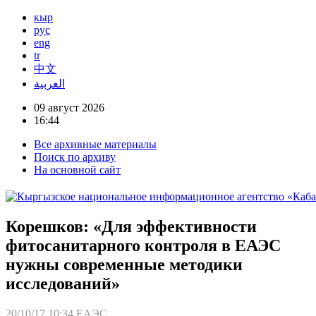
кыр
рус
eng
tr
中文
العربية
09 август 2026
16:44
Все архивные материалы
Поиск по архиву
На основной сайт
Корешков: «Для эффективности
фитосанитарного контроля в ЕАЭС
нужны современные методики
исследований»
20/10/17 10:34
ЕАЭС