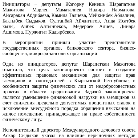
Инициаторы – депутаты Жогорку Кенеша Шарапаткан
Мажитова, Марлен Маматалиев, Надира Нарматова,
Айсаракан Абдибаева, Камила Талиева, Мейкинбек Абдалиев,
Бактыбек Сыдыков, Султанбай Айжигитов, Аида Исатбек
кызы, Айбек Алтынбеков, Медербек Алиев, Динара
Ашимова, Нуржигит Кадырбеков.
В мероприятии приняли участие представители
государственных органов, банковского сектора, бизнес-
сообщества, микрофинансовых организаций.
Одна из инициаторов, депутат Шарапаткан Мажитова
отметила, что цель законопроекта состоит в создании
эффективных правовых механизмов для защиты прав
заемщиков и залогодателей в Кыргызской Республике, в
особенности защиты физических лиц от недобросовестных
практик в области кредитования. Задачей законопроекта
является уменьшение финансовой нагрузки на заемщиков за
счет снижения предельно допустимых процентных ставок и
исключение внесудебного порядка обращения взыскания на
жилое помещение, принадлежащее на праве собственности
физическому лицу.
Исполнительный директор Международного делового совета
Аскар Сыдыков указал на влияние нерыночных методов