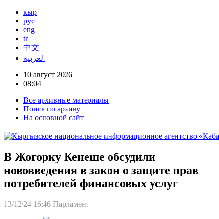
кыр
рус
eng
tr
中文
العربية
10 август 2026
08:04
Все архивные материалы
Поиск по архиву
На основной сайт
В Жогорку Кенеше обсудили
нововведения в закон о защите прав
потребителей финансовых услуг
13/12/24 16:46
Парламент