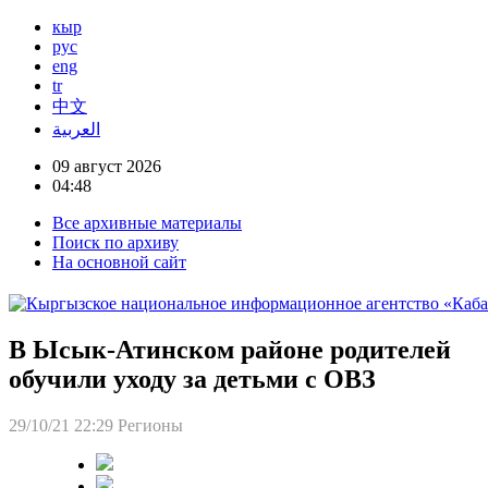
кыр
рус
eng
tr
中文
العربية
09 август 2026
04:48
Все архивные материалы
Поиск по архиву
На основной сайт
В Ысык-Атинском районе родителей
обучили уходу за детьми с ОВЗ
29/10/21 22:29
Регионы