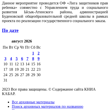
Данное мероприятие проводится ОФ «Лига защитников прав
ребенка» совместно с Управлением труда и социального
развития Ысык-Атинского района, администрацией
Буденовской общеобразовательной средней школы в рамках
проекта по реализации государственного социального заказа.
По дате
август 2026
Пн
Вт
Ср
Чт
Пт
Сб
Вс
1
2
3
4
5
6
7
8
9
10
11
12
13
14
15
16
17
18
19
20
21
22
23
24
25
26
27
28
29
30
31
2023 Все права защищены. © Содержание сайта КНИА
КАБАР.
Все архивные материалы
Поиск архивных материалов по названию