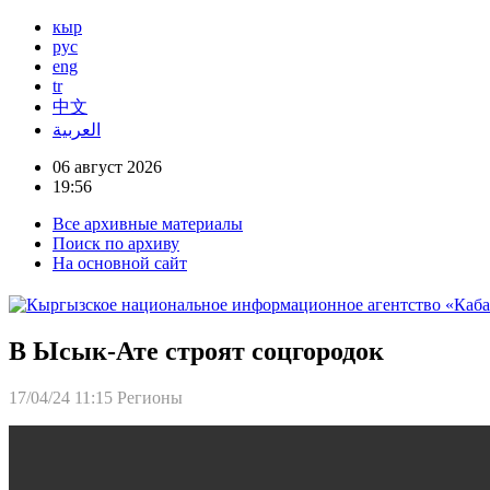
кыр
рус
eng
tr
中文
العربية
06 август 2026
19:56
Все архивные материалы
Поиск по архиву
На основной сайт
В Ысык-Ате строят соцгородок
17/04/24 11:15
Регионы