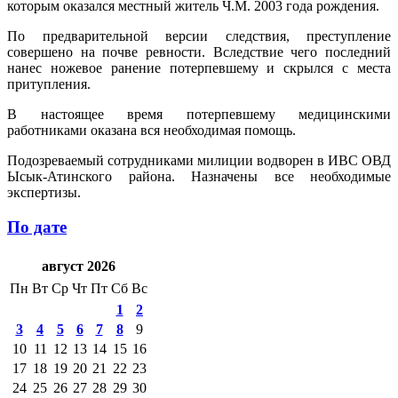
которым оказался местный житель Ч.М. 2003 года рождения.
По предварительной версии следствия, преступление
совершено на почве ревности. Вследствие чего последний
нанес ножевое ранение потерпевшему и скрылся с места
притупления.
В настоящее время потерпевшему медицинскими
работниками оказана вся необходимая помощь.
Подозреваемый сотрудниками милиции водворен в ИВС ОВД
Ысык-Атинского района. Назначены все необходимые
экспертизы.
По дате
август 2026
Пн
Вт
Ср
Чт
Пт
Сб
Вс
1
2
3
4
5
6
7
8
9
10
11
12
13
14
15
16
17
18
19
20
21
22
23
24
25
26
27
28
29
30