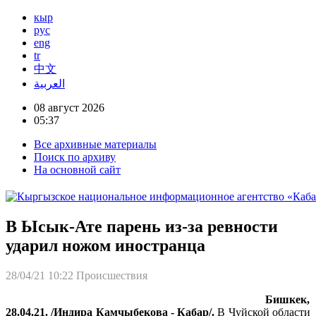
кыр
рус
eng
tr
中文
العربية
08 август 2026
05:37
Все архивные материалы
Поиск по архиву
На основной сайт
В Ысык-Ате парень из-за ревности
ударил ножом иностранца
28/04/21 10:22
Происшествия
Бишкек,
28.04.21. /Индира Камчыбекова - Кабар/.
В Чуйской области