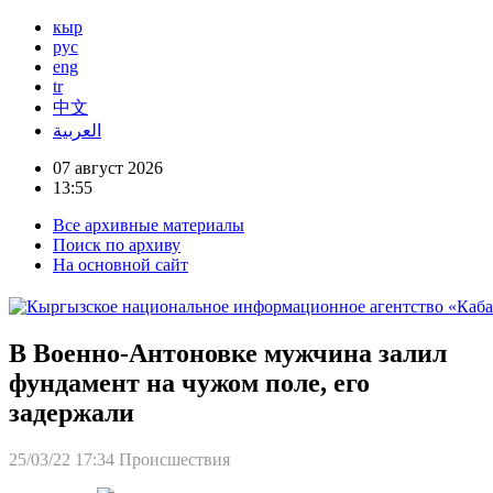
кыр
рус
eng
tr
中文
العربية
07 август 2026
13:55
Все архивные материалы
Поиск по архиву
На основной сайт
В Военно-Антоновке мужчина залил
фундамент на чужом поле, его
задержали
25/03/22 17:34
Происшествия