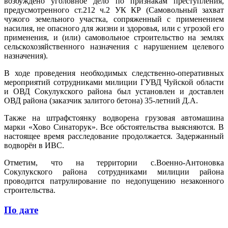
возбуждено уголовное дело по признакам преступления,
предусмотренного ст.212 ч.2 УК КР (Самовольный захват
чужого земельного участка, сопряженный с применением
насилия, не опасного для жизни и здоровья, или с угрозой его
применения, и (или) самовольное строительство на землях
сельскохозяйственного назначения с нарушением целевого
назначения).
В ходе проведения необходимых следственно-оперативных
мероприятий сотрудниками милиции ГУВД Чуйской области
и ОВД Сокулукского района был установлен и доставлен
ОВД района (заказчик залитого бетона) 35-летний Д.А.
Также на штрафстоянку водворена грузовая автомашина
марки «Хово Синаторук». Все обстоятельства выясняются. В
настоящее время расследование продолжается. Задержанный
водворён в ИВС.
Отметим, что на территории с.Военно-Антоновка
Сокулукского района сотрудниками милиции района
проводится патрулирование по недопущению незаконного
строительства.
По дате