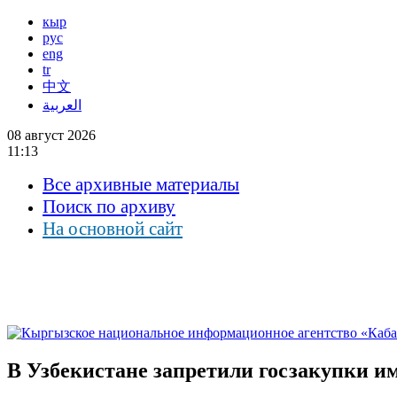
кыр
рус
eng
tr
中文
العربية
08 август 2026
11:13
Все архивные материалы
Поиск по архиву
На основной сайт
В Узбекистане запретили госзакупки и