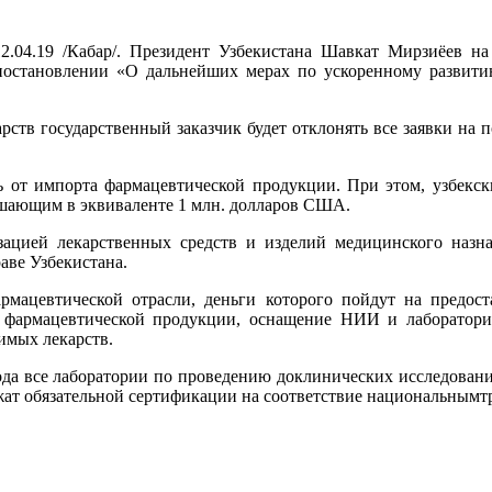
2.04.19 /Кабар/. Президент Узбекистана Шавкат Мирзиёев на
 постановлении «О дальнейших мерах по ускоренному развитию
арств государственный заказчик будет отклонять все заявки на
ть от импорта фармацевтической продукции. При этом, узбекск
вышающим в эквиваленте 1 млн. долларов США.
зацией лекарственных средств и изделий медицинского назн
аве Узбекистана.
рмацевтической отрасли, деньги которого пойдут на предос
 фармацевтической продукции, оснащение НИИ и лаборатори
имых лекарств.
года все лаборатории по проведению доклинических исследова
жат обязательной сертификации на соответствие национальнымт