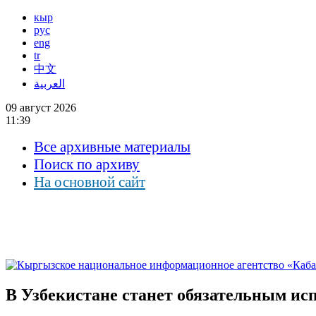
кыр
рус
eng
tr
中文
العربية
09 август 2026
11:39
Все архивные материалы
Поиск по архиву
На основной сайт
В Узбекистане станет обязательным ис