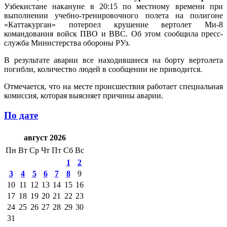
Узбекистане накануне в 20:15 по местному времени при
выполнении учебно-тренировочного полета на полигоне
«Каттакурган» потерпел крушение вертолет Ми-8
командования войск ПВО и ВВС. Об этом сообщила пресс-
служба Министерства обороны РУз.
В результате аварии все находившиеся на борту вертолета
погибли, количество людей в сообщении не приводится.
Отмечается, что на месте происшествия работает специальная
комиссия, которая выясняет причины аварии.
По дате
август 2026
Пн
Вт
Ср
Чт
Пт
Сб
Вс
1
2
3
4
5
6
7
8
9
10
11
12
13
14
15
16
17
18
19
20
21
22
23
24
25
26
27
28
29
30
31