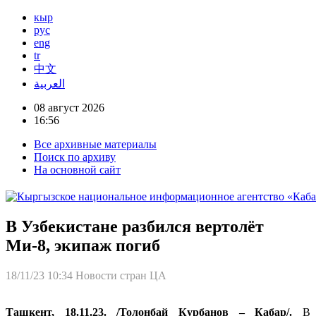
кыр
рус
eng
tr
中文
العربية
08 август 2026
16:56
Все архивные материалы
Поиск по архиву
На основной сайт
В Узбекистане разбился вертолёт
Ми-8, экипаж погиб
18/11/23 10:34
Новости стран ЦА
Ташкент, 18.11.23. /Толонбай Курбанов – Кабар/.
В