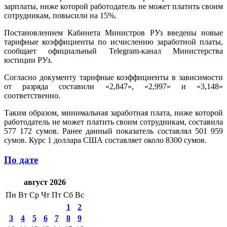
зарплаты, ниже которой работодатель не может платить своим
сотрудникам, повысили на 15%.
Постановлением Кабинета Министров РУз введены новые
тарифные коэффициенты по исчислению заработной платы,
сообщает официальный Telegram-канал Министерства
юстиции РУз.
Согласно документу тарифные коэффициенты в зависимости
от разряда составили «2,847», «2,997» и «3,148»
соответственно.
Таким образом, минимальная заработная плата, ниже которой
работодатель не может платить своим сотрудникам, составила
577 172 сумов. Ранее данный показатель составлял 501 959
сумов. Курс 1 доллара США составляет около 8300 сумов.
По дате
август 2026
Пн
Вт
Ср
Чт
Пт
Сб
Вс
1
2
3
4
5
6
7
8
9