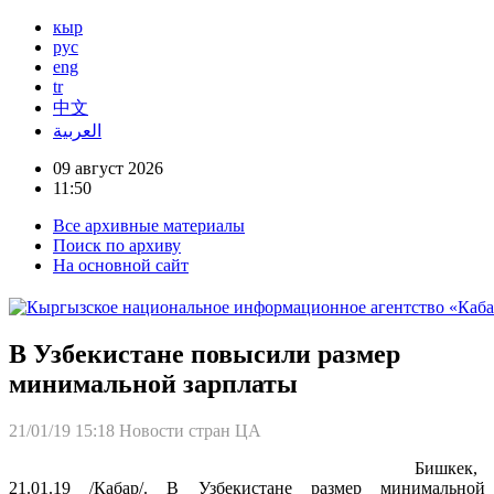
кыр
рус
eng
tr
中文
العربية
09 август 2026
11:50
Все архивные материалы
Поиск по архиву
На основной сайт
В Узбекистане повысили размер
минимальной зарплаты
21/01/19 15:18
Новости стран ЦА
Бишкек,
21.01.19 /Кабар/. В Узбекистане размер минимальной