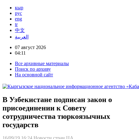
кыр
рус
eng
tr
中文
العربية
07 август 2026
04:11
Все архивные материалы
Поиск по архиву
На основной сайт
В Узбекистане подписан закон о
присоединении к Совету
сотрудничества тюркоязычных
государств
16/09/19 16:24
Новости стран ЦА