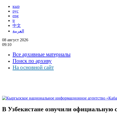
кыр
рус
eng
tr
中文
العربية
08 август 2026
09:10
Все архивные материалы
Поиск по архиву
На основной сайт
В Узбекистане озвучили официальную