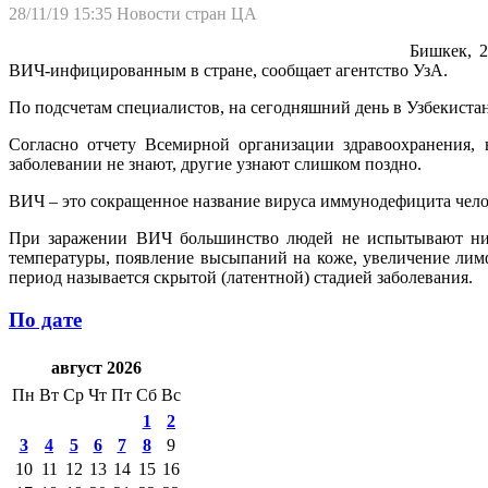
28/11/19 15:35
Новости стран ЦА
Бишкек, 2
ВИЧ-инфицированным в стране, сообщает агентство УзА.
По подсчетам специалистов, на сегодняшний день в Узбекиста
Согласно отчету Всемирной организации здравоохранения,
заболевании не знают, другие узнают слишком поздно.
ВИЧ – это сокращенное название вируса иммунодефицита челов
При заражении ВИЧ большинство людей не испытывают ника
температуры, появление высыпаний на коже, увеличение лимф
период называется скрытой (латентной) стадией заболевания.
По дате
август 2026
Пн
Вт
Ср
Чт
Пт
Сб
Вс
1
2
3
4
5
6
7
8
9
10
11
12
13
14
15
16