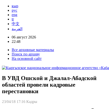
кыр
рус
eng
tr
中文
العربية
06 август 2026
22:48
Все архивные материалы
Поиск по архиву
На основной сайт
В УВД Ошской и Джалал-Абадской
областей провели кадровые
перестановки
23/04/18 17:16
Кадры