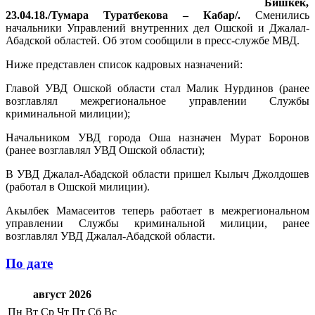
Бишкек,
23.04.18./Тумара Туратбекова – Кабар/.
Сменились
начальники Управлений внутренних дел Ошской и Джалал-
Абадской областей. Об этом сообщили в пресс-службе МВД.
Ниже представлен список кадровых назначений:
Главой УВД Ошской области стал Малик Нурдинов (ранее
возглавлял межрегиональное управлении Службы
криминальной милиции);
Начальником УВД города Оша назначен Мурат Боронов
(ранее возглавлял УВД Ошской области);
В УВД Джалал-Абадской области пришел Кылыч Джолдошев
(работал в Ошской милиции).
Акылбек Мамасеитов теперь работает в межрегиональном
управлении Службы криминальной милиции, ранее
возглавлял УВД Джалал-Абадской области.
По дате
август 2026
Пн
Вт
Ср
Чт
Пт
Сб
Вс