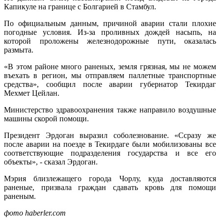
Капикуле на границе с Болгарией в Стамбул.
По официальным данным, причиной аварии стали плохие
погодные условия. Из-за проливных дождей насыпь, на
которой проложены железнодорожные пути, оказалась
размыта.
«В этом районе много раненых, земля грязная, мы не можем
въехать в регион, мы отправляем паллетные транспортные
средства», сообщил после аварии губернатор Текирдаг
Мехмет Цейлан.
Министерство здравоохранения также направило воздушные
машины скорой помощи.
Президент Эрдоган выразил соболезнование. «Ссразу же
после аварии на поезде в Текирдаге были мобилизованы все
соответствующие подразделения государства и все его
объекты», - сказал Эрдоган.
Мэрия близлежащего города Чорлу, куда доставляются
раненые, призвала граждан сдавать кровь для помощи
раненым.
фото haberler.com