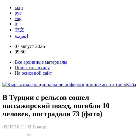
кыр
рус
eng
tr
中文
العربية
07 август 2026
09:50
Все архивные материалы
Поиск по архиву
На основной сайт
В Турции с рельсов сошел
пассажирский поезд, погибли 10
человек, пострадали 73 (фото)
09/07/18 11:32
В мире