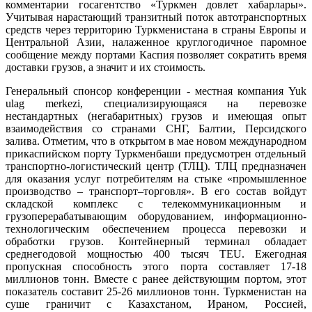
комментарии госагентство «Туркмен довлет хабарлары».
Учитывая нарастающий транзитный поток автотранспортных
средств через территорию Туркменистана в страны Европы и
Центральной Азии, налаженное круглогодичное паромное
сообщение между портами Каспия позволяет сократить время
доставки грузов, а значит и их стоимость.
Генеральный спонсор конференции - местная компания Yuk
ulag merkezi, специализирующаяся на перевозке
нестандартных (негабаритных) грузов и имеющая опыт
взаимодействия со странами СНГ, Балтии, Персидского
залива. Отметим, что в открытом в мае новом международном
прикаспийском порту Туркменбаши предусмотрен отдельный
транспортно-логистический центр (ТЛЦ). ТЛЦ предназначен
для оказания услуг потребителям на стыке «промышленное
производство – транспорт–торговля». В его состав войдут
складской комплекс с телекоммуникационным и
грузоперерабатывающим оборудованием, информационно-
технологическим обеспечением процесса перевозки и
обработки грузов. Контейнерный терминал обладает
среднегодовой мощностью 400 тысяч TEU. Ежегодная
пропускная способность этого порта составляет 17-18
миллионов тонн. Вместе с ранее действующим портом, этот
показатель составит 25-26 миллионов тонн. Туркменистан на
суше граничит с Казахстаном, Ираном, Россией,