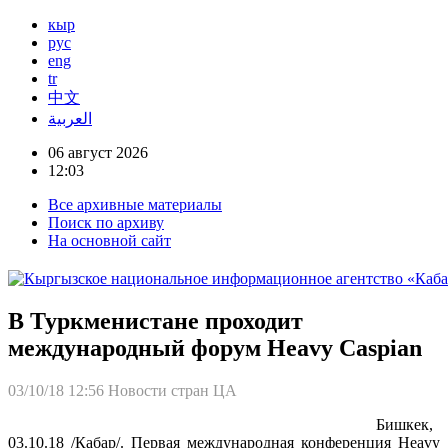
кыр
рус
eng
tr
中文
العربية
06 август 2026
12:03
Все архивные материалы
Поиск по архиву
На основной сайт
В Туркменистане проходит
международный форум Heavy Caspian
03/10/18 12:56
Новости стран ЦА
Бишкек,
03.10.18 /Кабар/. Первая международная конференция Heavy