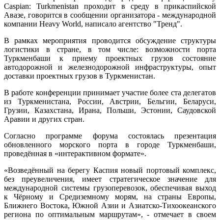
Caspian: Turkmenistan проходит в среду в прикаспийской
Авазе, говорится в сообщении организатора - международной
компании Heavy World, написало агентство "Тренд".
В рамках мероприятия проводится обсуждение структуры
логистики в стране, в том числе: возможности порта
Туркменбаши к приему проектных грузов состояние
автодорожной и железнодорожной инфраструктуры, опыт
доставки проектных грузов в Туркменистан.
В работе конференции принимает участие более ста делегатов
из Туркменистана, России, Австрии, Бельгии, Беларуси,
Грузии, Казахстана, Ирана, Польши, Эстонии, Саудовской
Аравии и других стран.
Согласно программе форума состоялась презентация
обновленного морского порта в городе Туркменбаши,
проведённая в «интерактивном формате».
«Возведённый на берегу Каспия новый портовый комплекс,
без преувеличения, имеет стратегическое значение для
международной системы грузоперевозок, обеспечивая выход
к Чёрному и Средиземному морям, на страны Европы,
Ближнего Востока, Южной Азии и Азиатско-Тихоокеанского
региона по оптимальным маршрутам», - отмечает в своем