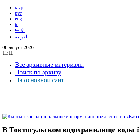
кыр
рус
eng
tr
中文
العربية
08 август 2026
11:11
Все архивные материалы
Поиск по архиву
На основной сайт
В Токтогульском водохранилище воды б