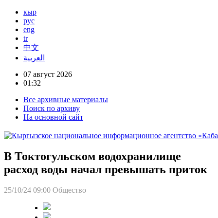
кыр
рус
eng
tr
中文
العربية
07 август 2026
01:32
Все архивные материалы
Поиск по архиву
На основной сайт
В Токтогульском водохранилище
расход воды начал превышать приток
25/10/24 09:00
Общество