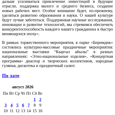
дальше усиливаться привлечение инвестиций в будущие
отрасли, поддержка малого и среднего бизнеса, создание
новых рабочих мест. Особое внимание будет, по-прежнему,
уделяться развитию образования и науки. О нашей культуре
будут лучше заботиться. Поддерживая научные исследования,
инновации и развитие технологий, мы стремимся обеспечить
конкурентоспособность каждого нашего гражданина в быстро
меняющуюся эпоху».
В рамках торжественного мероприятия, в парке «Биримдик»
состоялись культурно-массовые праздничные мероприятия:
национальные выставки “Кыргыз айылы” в разных
направлениях: «Этно-национальные изделия», «Концертная
программа» диаспор и творческих коллективов, народные
гулянья, дискотека и праздничный салют.
По дате
август 2026
Пн
Вт
Ср
Чт
Пт
Сб
Вс
1
2
3
4
5
6
7
8
9
10
11
12
13
14
15
16