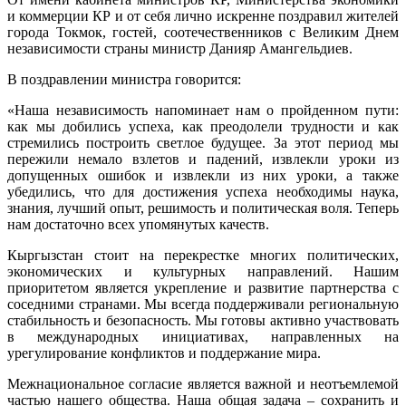
и коммерции КР и от себя лично искренне поздравил жителей
города Токмок, гостей, соотечественников с Великим Днем
независимости страны министр Данияр Амангельдиев.
В поздравлении министра говорится:
«Наша независимость напоминает нам о пройденном пути:
как мы добились успеха, как преодолели трудности и как
стремились построить светлое будущее. За этот период мы
пережили немало взлетов и падений, извлекли уроки из
допущенных ошибок и извлекли из них уроки, а также
убедились, что для достижения успеха необходимы наука,
знания, лучший опыт, решимость и политическая воля. Теперь
нам достаточно всех упомянутых качеств.
Кыргызстан стоит на перекрестке многих политических,
экономических и культурных направлений. Нашим
приоритетом является укрепление и развитие партнерства с
соседними странами. Мы всегда поддерживали региональную
стабильность и безопасность. Мы готовы активно участвовать
в международных инициативах, направленных на
урегулирование конфликтов и поддержание мира.
Межнациональное согласие является важной и неотъемлемой
частью нашего общества. Наша общая задача – сохранить и