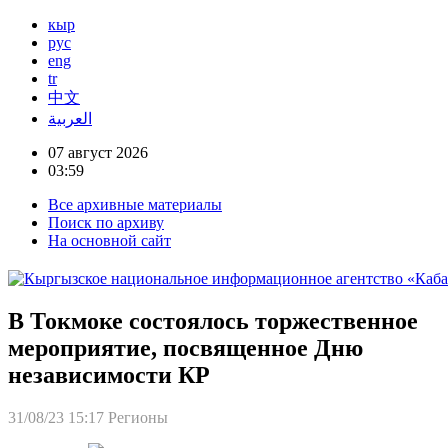
кыр
рус
eng
tr
中文
العربية
07 август 2026
03:59
Все архивные материалы
Поиск по архиву
На основной сайт
В Токмоке состоялось торжественное
мероприятие, посвященное Дню
независимости КР
31/08/23 15:17
Регионы