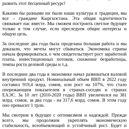
развить этот бесценный ресурс!
Какими бы разными ни были наши культура и традиции, мы
все – граждане Кыргызстана. Эта общая идентичность
связывает нас вместе. Мы сможем построить светлое будущее
только в том случае, если преследуем общие интересы и
общую цель.
За последние два года была проделана большая работа и мы
доказали, что мечты могут сбываться. Экономика страны
начала формироваться, о чем свидетельствует рост заработной
платы, инвестиционных потоков, снижение безработицы,
темпы роста деловой среды и т.д.
В последние два года в экономике начал развиваться валовой
внутренний продукт. Номинальный объем ВВП в 2022 году
составил 919,4 млрд. сомов, или рост на 107%, что стало
опережающим показателем в странах-соседях и странах
ЕАЭС. За 10 лет (2010-2020 годы) ВВП увеличился на 381
млрд. сомов, за два года - на 317,6 млрд. сомов. В этом году
оно превысит 1 трлн.
Мы смотрим в будущее с оптимизмом и надеждой. Прежде
всего, мы продолжим укреплять экономическую
стабильность, всеобъемлющий и устойчивый рост. Будет и