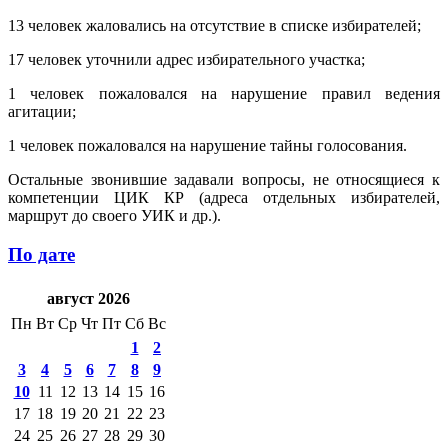
13 человек жаловались на отсутствие в списке избирателей;
17 человек уточнили адрес избирательного участка;
1 человек пожаловался на нарушение правил ведения
агитации;
1 человек пожаловался на нарушение тайны голосования.
Остальные звонившие задавали вопросы, не относящиеся к
компетенции ЦИК КР (адреса отдельных избирателей,
маршрут до своего УИК и др.).
По дате
август 2026
Пн
Вт
Ср
Чт
Пт
Сб
Вс
1
2
3
4
5
6
7
8
9
10
11
12
13
14
15
16
17
18
19
20
21
22
23
24
25
26
27
28
29
30