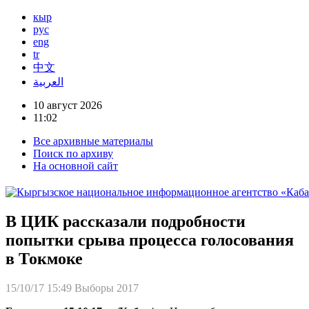
кыр
рус
eng
tr
中文
العربية
10 август 2026
11:02
Все архивные материалы
Поиск по архиву
На основной сайт
В ЦИК рассказали подробности
попытки срыва процесса голосования
в Токмоке
15/10/17 15:49
Выборы 2017