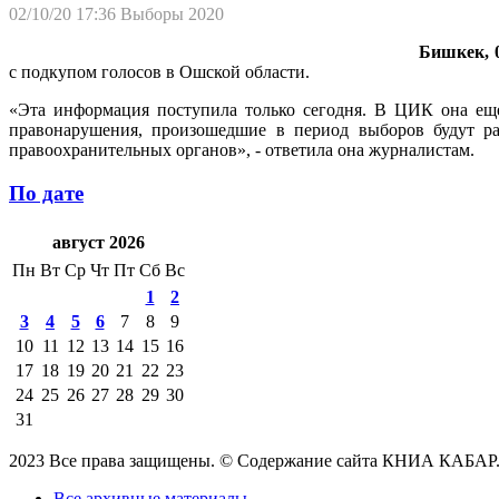
02/10/20 17:36
Выборы 2020
Бишкек, 0
с подкупом голосов в Ошской области.
«Эта информация поступила только сегодня. В ЦИК она еще
правонарушения, произошедшие в период выборов будут р
правоохранительных органов», - ответила она журналистам.
По дате
август 2026
Пн
Вт
Ср
Чт
Пт
Сб
Вс
1
2
3
4
5
6
7
8
9
10
11
12
13
14
15
16
17
18
19
20
21
22
23
24
25
26
27
28
29
30
31
2023 Все права защищены. © Содержание сайта КНИА КАБАР
Все архивные материалы