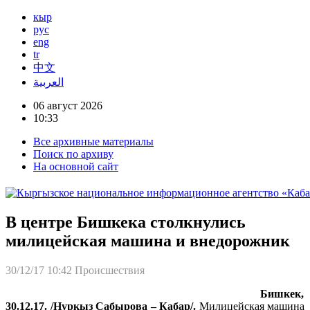
кыр
рус
eng
tr
中文
العربية
06 август 2026
10:33
Все архивные материалы
Поиск по архиву
На основной сайт
В центре Бишкека столкнулись
милицейская машина и внедорожник
30/12/17 10:42
Происшествия
Бишкек,
30.12.17. /Нуркыз Сабырова – Кабар/.
Милицейская машина