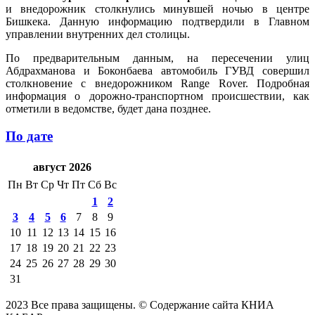
и внедорожник столкнулись минувшей ночью в центре
Бишкека. Данную информацию подтвердили в Главном
управлении внутренних дел столицы.
По предварительным данным, на пересечении улиц
Абдрахманова и Боконбаева автомобиль ГУВД совершил
столкновение с внедорожником Range Rover. Подробная
информация о дорожно-транспортном происшествии, как
отметили в ведомстве, будет дана позднее.
По дате
август 2026
Пн
Вт
Ср
Чт
Пт
Сб
Вс
1
2
3
4
5
6
7
8
9
10
11
12
13
14
15
16
17
18
19
20
21
22
23
24
25
26
27
28
29
30
31
2023 Все права защищены. © Содержание сайта КНИА