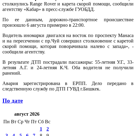
столкнулись Range Rover и карета скорой помощи, сообщили
агентству «Кабар» в пресс-службе ГУОБДД.
По ее данным, дорожно-транспортное происшествие
произошло 6 августа примерно в 22:00.
Водитель иномарки двигался на восток по проспекту Манаса
и на пересечении с пр.Чуй совершил столкновение с каретой
скорой помощи, которая поворачивала налево с запада», -
сообщили агентству.
В результате ДТП пострадали пассажиры: 55-летняя У.Г., 33-
летняя А.Г. и 24-летняя К.Ч. Оба водителя не получили
ранений.
Авария зарегистрирована в ЕРПП. Дело передано в
следственную службу по ДТП ГУВД г.Бишкек.
По дате
август 2026
Пн
Вт
Ср
Чт
Пт
Сб
Вс
1
2
3
4
5
6
7
8
9