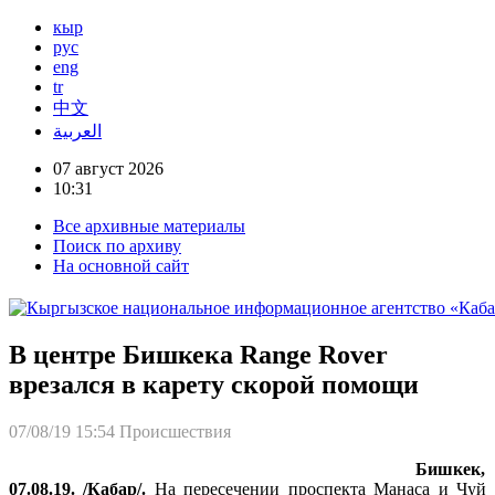
кыр
рус
eng
tr
中文
العربية
07 август 2026
10:31
Все архивные материалы
Поиск по архиву
На основной сайт
В центре Бишкека Range Rover
врезался в карету скорой помощи
07/08/19 15:54
Происшествия
Бишкек,
07.08.19. /Кабар/.
На пересечении проспекта Манаса и Чуй