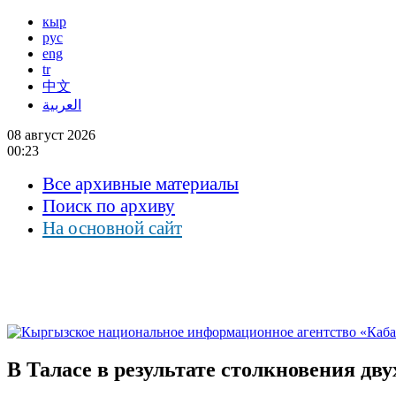
кыр
рус
eng
tr
中文
العربية
08 август 2026
00:23
Все архивные материалы
Поиск по архиву
На основной сайт
В Таласе в результате столкновения дв