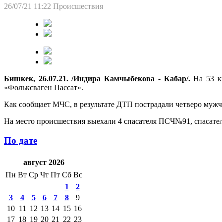
26/07/21 11:22
Происшествия
Бишкек, 26.07.21. /Индира Камчыбекова - Кабар/.
На 53 км
«Фольксваген Пассат».
Как сообщает МЧС, в результате ДТП пострадали четверо мужч
На место происшествия выехали 4 спасателя ПСЧ№91, спасате
По дате
август 2026
Пн
Вт
Ср
Чт
Пт
Сб
Вс
1
2
3
4
5
6
7
8
9
10
11
12
13
14
15
16
17
18
19
20
21
22
23