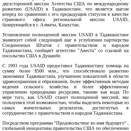
двухсторонней миссии Агентства США по международному
развитию (USAID) в Таджикистане, что является шагом
вперед по сравнению с его предыдущим статусом в качестве
странового офиса региональной миссии USAID,
базирующейся в г. Алматы, Казахстан.
Установление полноценной миссии USAID в Таджикистане
знаменует собой следующий шаг в углублении партнерства
Соединенных Штатов с правительством и народом
Таджикистана, сообщает агентство "Авеста" со ссылкой на
посольство США в Душанбе.
С 1993 года USAID предоставил Таджикистану помощь на
сумму более $500 млн., что способствовало развитию
экономики Таджикистана, улучшению показателей в области
здравоохранения и образования, более эффективным методам
ведения сельского хозяйства и более эффективному
управлению природными ресурсами, такими как вода. По
мере того, как USAID станет полноценной миссией, мы
пользуемся этой возможностью, чтобы выделить некоторые из
самых значительных результатов, достигнутых в
сотрудничестве с правительством и народом Таджикистана.
Посредством программы “Продовольствие во имя будущего” ,
глобальной инициативы правительства США по обеспечению