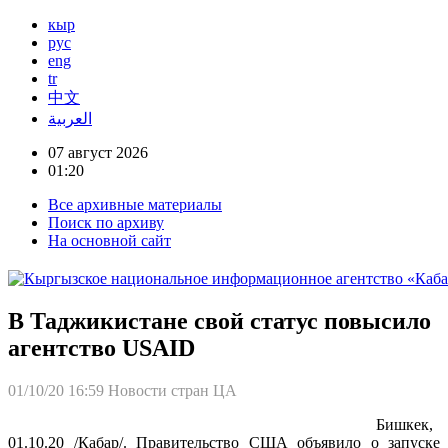
кыр
рус
eng
tr
中文
العربية
07 август 2026
01:20
Все архивные материалы
Поиск по архиву
На основной сайт
В Таджикистане свой статус повысило
агентство USAID
01/10/20 16:59
Новости стран ЦА
Бишкек,
01.10.20 /Кабар/. Правительство США объявило о запуске