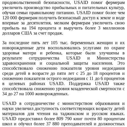
продовольственной безопасности, USAID помог фермерам
увеличить производство прибыльных и питательных культур,
обучая семьи правильному питанию. USAID помог более чем
120 000 фермерам получить безопасный доступ к земле и воде
впервые за десятилетия, мелким фермерам увеличить свою
прибыль на 194 процента и выручить более 3 миллионов
долларов США за счет продаж.
За последние пять лет 105 тыс. беременных женщин и их
новорожденные дети воспользовались услугами по охране
здоровья матери и ребенка, которые были улучшены в
результате сотрудничества USAID и Министерства
здравоохранения и социальной защиты населения. Это
способствовало снижению показателя уровня недоедания
среди детей в возрасте до пяти лет с 25 до 18 процентов и
снижению показателя острого недоедания с 11 до 6 процентов
в целевых районах USAID. Поддержка USAID также
способствовала снижению уровня младенческой смертности с
34 до 27 на 1000 живорожденных.
USAID в сотрудничестве с министерством образования и
науки увеличил доступность соответствующих возрасту детей
материалов для чтения на таджикском и русском языках.
USAID предоставил более 809 790 книг почти 80 процентам
школ и обучил более 37 880 преподавателей и должностных