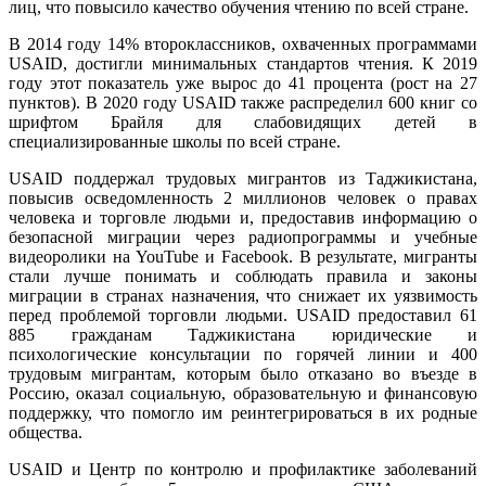
лиц, что повысило качество обучения чтению по всей стране.
В 2014 году 14% второклассников, охваченных программами
USAID, достигли минимальных стандартов чтения. К 2019
году этот показатель уже вырос до 41 процента (рост на 27
пунктов). В 2020 году USAID также распределил 600 книг со
шрифтом Брайля для слабовидящих детей в
специализированные школы по всей стране.
USAID поддержал трудовых мигрантов из Таджикистана,
повысив осведомленность 2 миллионов человек о правах
человека и торговле людьми и, предоставив информацию о
безопасной миграции через радиопрограммы и учебные
видеоролики на YouTube и Facebook. В результате, мигранты
стали лучше понимать и соблюдать правила и законы
миграции в странах назначения, что снижает их уязвимость
перед проблемой торговли людьми. USAID предоставил 61
885 гражданам Таджикистана юридические и
психологические консультации по горячей линии и 400
трудовым мигрантам, которым было отказано во въезде в
Россию, оказал социальную, образовательную и финансовую
поддержку, что помогло им реинтегрироваться в их родные
общества.
USAID и Центр по контролю и профилактике заболеваний