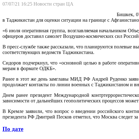
07/07/21 16:25
Новости стран ЦА
Бишкек, 0
в Таджикистан для оценки ситуации на границе с Афганистано
«6 июля оперативная группа, возглавляемая начальником О
офицеров доставил самолет Воздушно-космических сил Российс
В пресс-службе также рассказали, что планируются полевые 
соответствующих ведомств Таджикистана.
Сидоров подчеркнул, что «основной целью в работе операти
мерам в формате ОДКБ».
Ранее в этот же день замглавы МИД РФ Андрей Руденко заяви
продолжает контакты по линии военных с Таджикистаном и вни
Днем ранее президент Международной контртеррористическо
зависимости от дальнейших геополитических процессов может к
В Кремле заявили, что вопрос о введении российского конти
президента РФ Дмитрий Песков отметил, что Москва следит за 
По дате