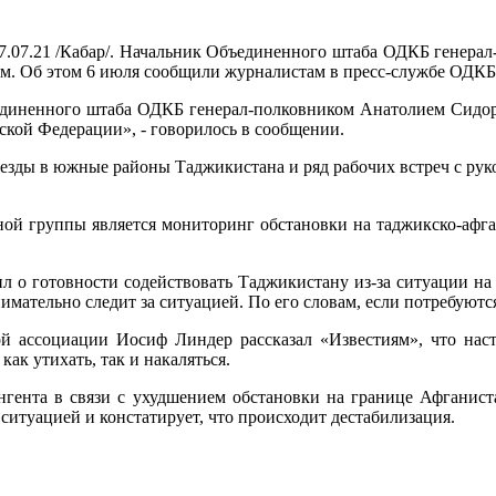
7.07.21 /Кабар/. Начальник Объединенного штаба ОДКБ генера
м. Об этом 6 июля сообщили журналистам в пресс-службе ОДКБ,
бъединенного штаба ОДКБ генерал-полковником Анатолием Сидо
кой Федерации», - говорилось в сообщении.
выезды в южные районы Таджикистана и ряд рабочих встреч с ру
вной группы является мониторинг обстановки на таджикско-афг
л о готовности содействовать Таджикистану из-за ситуации на 
мательно следит за ситуацией. По его словам, если потребуютс
й ассоциации Иосиф Линдер рассказал «Известиям», что наст
ак утихать, так и накаляться.
нгента в связи с ухудшением обстановки на границе Афганист
ситуацией и констатирует, что происходит дестабилизация.