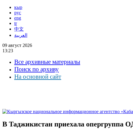
кыр
рус
eng
tr
中文
العربية
09 август 2026
13:23
Все архивные материалы
Поиск по архиву
На основной сайт
В Таджикистан приехала опергруппа О