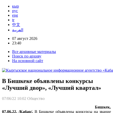
кыр
рус
eng
tr
中文
العربية
07 август 2026
23:40
Все архивные материалы
Поиск по архиву
На основной сайт
В Бишкеке объявлены конкурсы
«Лучший двор», «Лучший квартал»
07/06/22 10:02
Общество
Бишкек,
07.06.22. /Кабар/.
В Бишкеке объявлены конкурсы на звание