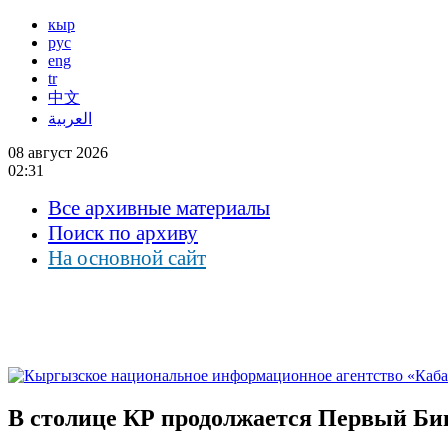
кыр
рус
eng
tr
中文
العربية
08 август 2026
02:31
Все архивные материалы
Поиск по архиву
На основной сайт
В столице КР продолжается Первый Би