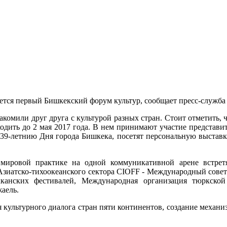
тся первый Бишкекский форум культур, сообщает пресс-служба
накомили друг друга с культурой разных стран. Стоит отметить, 
одить до 2 мая 2017 года. В нем принимают участие представите
39-летнию Дня города Бишкека, посетят персональную выставк
ровой практике на одной коммуникативной арене встретят
 Азиатско-тихоокеанского сектора CIOFF - Международный сове
анских фестивалей, Международная организация тюркской 
аель.
я культурного диалога стран пяти континентов, создание механи