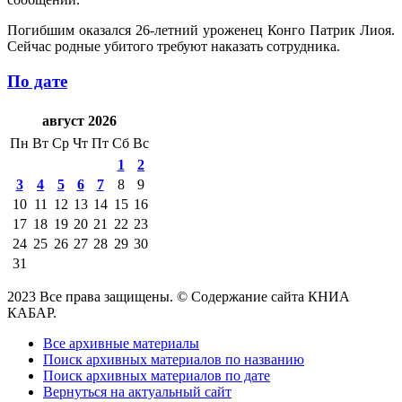
Погибшим оказался 26-летний уроженец Конго Патрик Лиоя.
Сейчас родные убитого требуют наказать сотрудника.
По дате
август 2026
Пн
Вт
Ср
Чт
Пт
Сб
Вс
1
2
3
4
5
6
7
8
9
10
11
12
13
14
15
16
17
18
19
20
21
22
23
24
25
26
27
28
29
30
31
2023 Все права защищены. © Содержание сайта КНИА
КАБАР.
Все архивные материалы
Поиск архивных материалов по названию
Поиск архивных материалов по дате
Вернуться на актуальный сайт