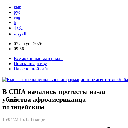
кыр
рус
eng
tr
中文
العربية
07 август 2026
09:56
Все архивные материалы
Поиск по архиву
На основной сайт
В США начались протесты из-за
убийства афроамериканца
полицейским
15/04/22 15:12
В мире