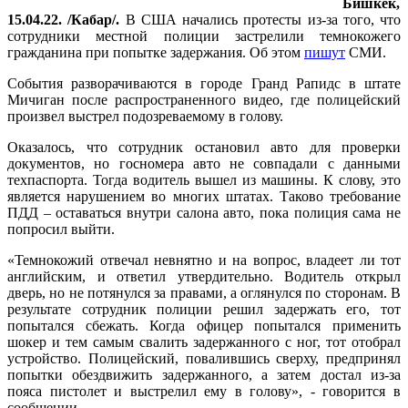
Бишкек,
15.04.22. /Кабар/.
В США начались протесты из-за того, что
сотрудники местной полиции застрелили темнокожего
гражданина при попытке задержания. Об этом
пишут
СМИ.
События разворачиваются в городе Гранд Рапидс в штате
Мичиган после распространенного видео, где полицейский
произвел выстрел подозреваемому в голову.
Оказалось, что сотрудник остановил авто для проверки
документов, но госномера авто не совпадали с данными
техпаспорта. Тогда водитель вышел из машины. К слову, это
является нарушением во многих штатах. Таково требование
ПДД – оставаться внутри салона авто, пока полиция сама не
попросил выйти.
«Темнокожий отвечал невнятно и на вопрос, владеет ли тот
английским, и ответил утвердительно. Водитель открыл
дверь, но не потянулся за правами, а оглянулся по сторонам. В
результате сотрудник полиции решил задержать его, тот
попытался сбежать. Когда офицер попытался применить
шокер и тем самым свалить задержанного с ног, тот отобрал
устройство. Полицейский, повалившись сверху, предпринял
попытки обездвижить задержанного, а затем достал из-за
пояса пистолет и выстрелил ему в голову», - говорится в
сообщении.