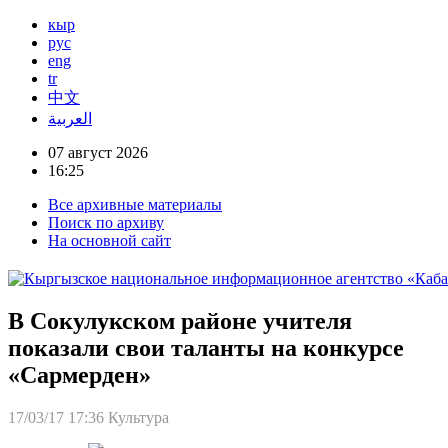
кыр
рус
eng
tr
中文
العربية
07 август 2026
16:25
Все архивные материалы
Поиск по архиву
На основной сайт
В Сокулукском районе учителя
показали свои таланты на конкурсе
«Сармерден»
17/03/17 17:36
Культура