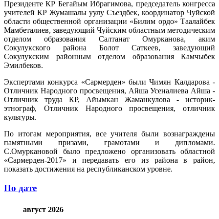
Президенте КР Бегайым Ибрагимова, председатель конгресса
учителей КР Жумашалы уулу Съездбек, координатор Чуйской
области общественной организации «Билим ордо» Таалайбек
Мамбеталиев, заведующий Чуйским областным методическим
отделом образования Салтанат Омурканова, аким
Сокулукского района Болот Саткеев, заведующий
Сокулукским районным отделом образования Камчыбек
Эмилбеков.
Экспертами конкурса «Сармерден» были Чимян Калдарова -
Отличник Народного просвещения, Айша Усеналиева Айша -
Отличник труда КР, Айымкан Жаманкулова - историк-
этнограф, Отличник Народного просвещения, отличник
культуры.
По итогам мероприятия, все учителя были вознаграждены
памятными призами, грамотами и дипломами.
С.Омуркановой было предложено организовать областной
«Сармерден-2017» и передавать его из района в район,
показать достижения на республиканском уровне.
По дате
август 2026